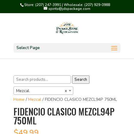
Store: (207) 247-3991 | Wholesale: (207) 929-0988
spirits@jdspackage.com
Select Page
Search
Search
for:
Mezcal
×
Home
/
Mezcal
/ FIDENCIO CLASICO MEZCL94P 750ML
FIDENCIO CLASICO MEZCL94P
750ML
$
49.99