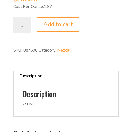
1.97
FIDENCIO
Add to cart
CLASICO
MEZCL94P
750ML
quantity
SKU:
087690
Category:
Mezcal
Description
Description
750ML